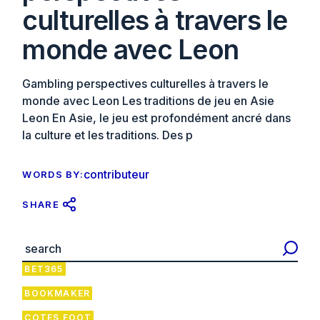
culturelles à travers le
monde avec Leon
Gambling perspectives culturelles à travers le
monde avec Leon Les traditions de jeu en Asie
Leon En Asie, le jeu est profondément ancré dans
la culture et les traditions. Des p
contributeur
WORDS BY:
SHARE
S
e
a
BET365
r
c
BOOKMAKER
h
COTES FOOT