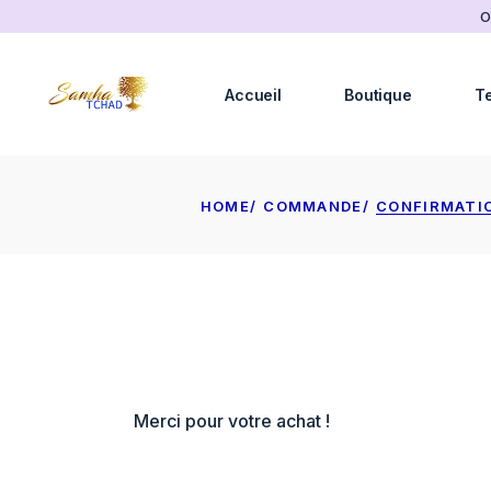
Skip
O
to
the
content
Accueil
Boutique
T
HOME
COMMANDE
CONFIRMATI
Merci pour votre achat !