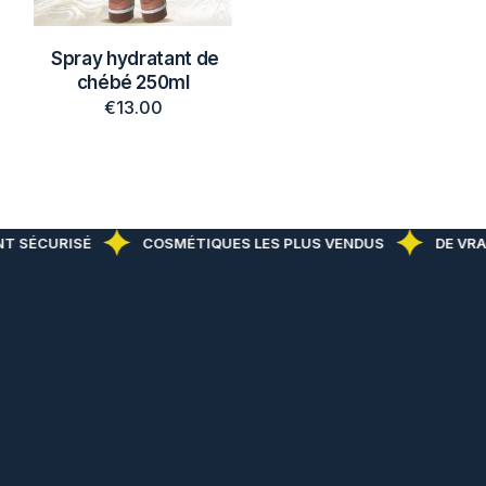
Spray hydratant de
chébé 250ml
€
13.00
T SÉCURISÉ
COSMÉTIQUES LES PLUS VENDUS
DE VRAI