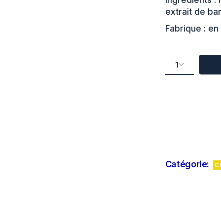
Ingrédients :
extrait de ba
Fabrique : en
Shampooing ch
Catégorie:
C