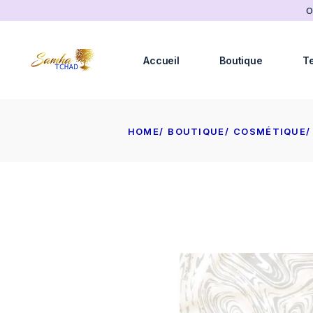
Skip
O
to
the
content
Accueil
Boutique
T
HOME
BOUTIQUE
COSMÉTIQUE