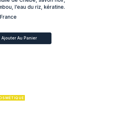
 huile de Chébé, savon noir,
mbou, l’eau du riz, kératine.
 France
èbè 250ml quantité
Ajouter Au Panier
OSMÉTIQUE