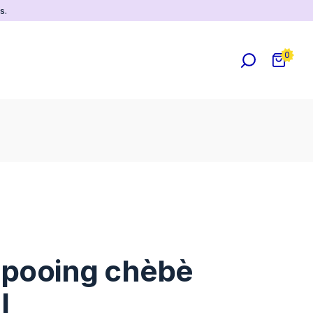
s.
0
pooing chèbè
l