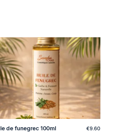
ile de funegrec 100ml
€
9.60