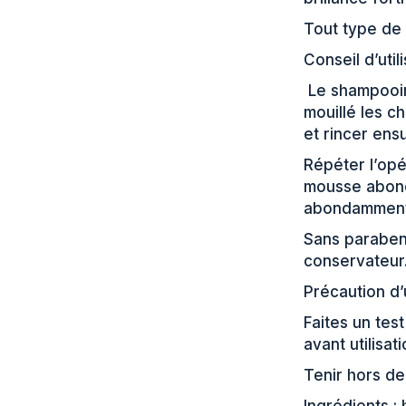
Tout type d
Conseil d’util
Le shampooin
mouillé les 
et rincer en
Répéter l’opé
mousse abonda
abondammen
Sans parabens
conservateur
Précaution d’u
Faites un tes
avant utilisat
Tenir hors d