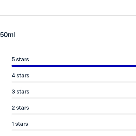
250ml
5 stars
4 stars
3 stars
2 stars
1 stars