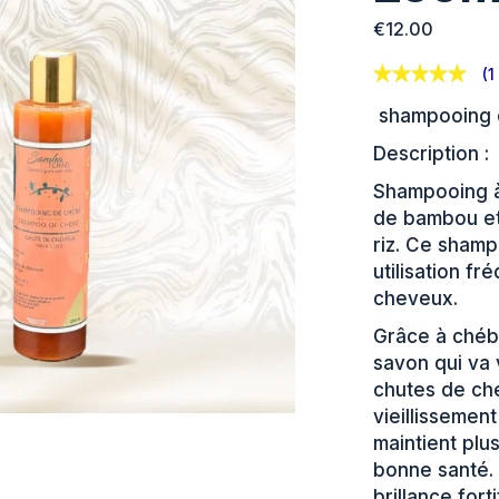
€
12.00
(
1
shampooing
Description :
Shampooing à 
de bambou et 
riz. Ce shamp
utilisation fr
cheveux.
Grâce à chébé
savon qui va v
chutes de ch
vieillissement
maintient plu
bonne santé. 
brillance fort