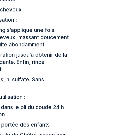
e cheveux
isation :
g s’applique une fois
cheveux, massant doucement
suite abondamment.
ration jusqu’à obtenir de la
nte. Enfin, rince
t.
, ni sulfate. Sans
.
tilisation :
t dans le pli du coude 24 h
ion
e portée des enfants