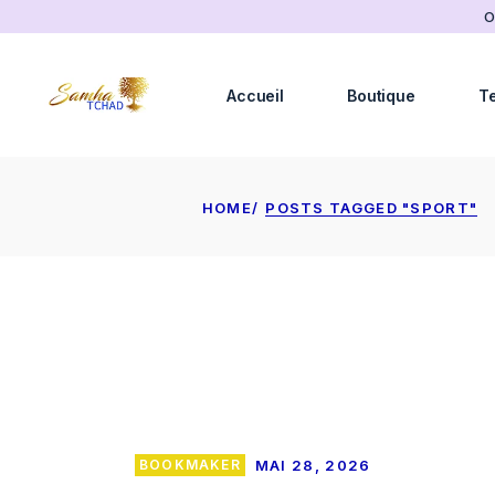
Skip
O
to
the
content
Accueil
Boutique
T
HOME
POSTS TAGGED "SPORT"
BOOKMAKER
MAI 28, 2026