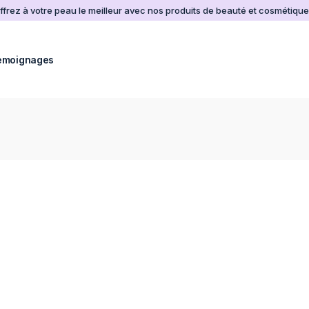
ffrez à votre peau le meilleur avec nos produits de beauté et cosmétique
emoignages