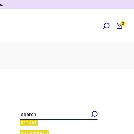
s.
0
S
e
a
BET365
r
c
BOOKMAKER