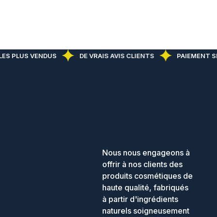
S PLUS VENDUS
DE VRAIS AVIS CLIENTS
PAIEMENT SÉ
Nous nous engageons à
offrir à nos clients des
produits cosmétiques de
haute qualité, fabriqués
à partir d'ingrédients
naturels soigneusement