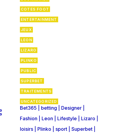
h
COTES FOOT
ENTERTAINMENT
JEUX
LEON
LIZARO
PLINKO
PUBLIC
SUPERBET
TRAITEMENTS
UNCATEGORIZED
Bet365
betting
Designer
Fashion
Leon
Lifestyle
Lizaro
loisirs
Plinko
sport
Superbet