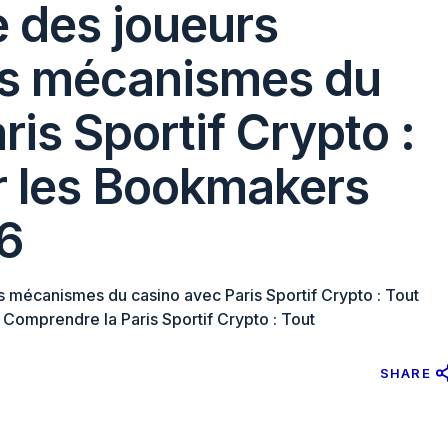
 des joueurs
es mécanismes du
ris Sportif Crypto :
r les Bookmakers
6
 mécanismes du casino avec Paris Sportif Crypto : Tout
Comprendre la Paris Sportif Crypto : Tout
SHARE