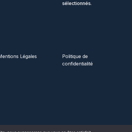
sélectionnés.
Mentions Légales
Politique de
confidentialité