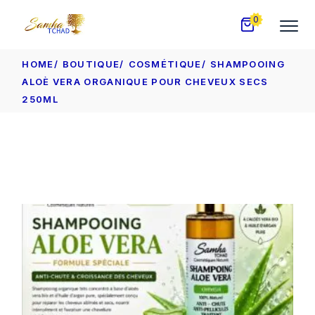
Skip
to
0
the
content
HOME
BOUTIQUE
COSMÉTIQUE
SHAMPOOING
ALOÈ VERA ORGANIQUE POUR CHEVEUX SECS
250ML