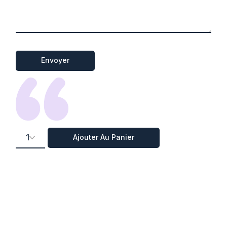
Envoyer
Shampooing aloè vera organique pour cheveux secs 2
Ajouter Au Panier