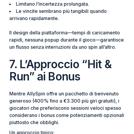
Limitano l’incertezza prolungata.
Le vincite sembrano più tangibili quando
arrivano rapidamente.
Il design della piattaforma—tempi di caricamento
rapidi, nessuna popup durante il gioco—garantisce
un flusso senza interruzioni da uno spin all’altro.
7. L’Approccio “Hit &
Run” ai Bonus
Mentre AllySpin offre un pacchetto di benvenuto
generoso (400% fino a €3.300 più giri gratuiti), i
giocatori che preferiscono sessioni veloci spesso
considerano i bonus come potenziamenti opzionali
piuttosto che obblighi.
Un approccio tipico: