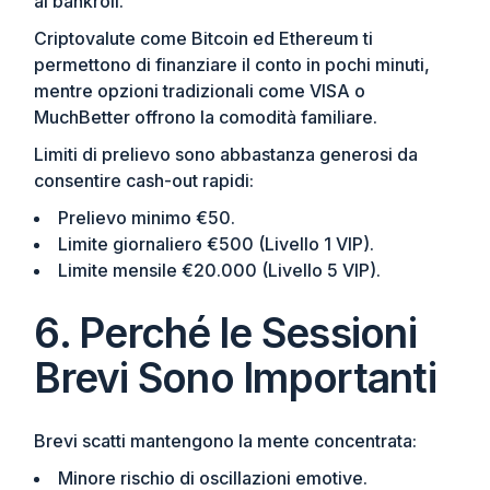
al bankroll.
Criptovalute come Bitcoin ed Ethereum ti
permettono di finanziare il conto in pochi minuti,
mentre opzioni tradizionali come VISA o
MuchBetter offrono la comodità familiare.
Limiti di prelievo sono abbastanza generosi da
consentire cash-out rapidi:
Prelievo minimo €50.
Limite giornaliero €500 (Livello 1 VIP).
Limite mensile €20.000 (Livello 5 VIP).
6. Perché le Sessioni
Brevi Sono Importanti
Brevi scatti mantengono la mente concentrata:
Minore rischio di oscillazioni emotive.