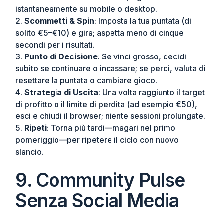
istantaneamente su mobile o desktop.
Scommetti & Spin
: Imposta la tua puntata (di
solito €5–€10) e gira; aspetta meno di cinque
secondi per i risultati.
Punto di Decisione
: Se vinci grosso, decidi
subito se continuare o incassare; se perdi, valuta di
resettare la puntata o cambiare gioco.
Strategia di Uscita
: Una volta raggiunto il target
di profitto o il limite di perdita (ad esempio €50),
esci e chiudi il browser; niente sessioni prolungate.
Ripeti
: Torna più tardi—magari nel primo
pomeriggio—per ripetere il ciclo con nuovo
slancio.
9. Community Pulse
Senza Social Media