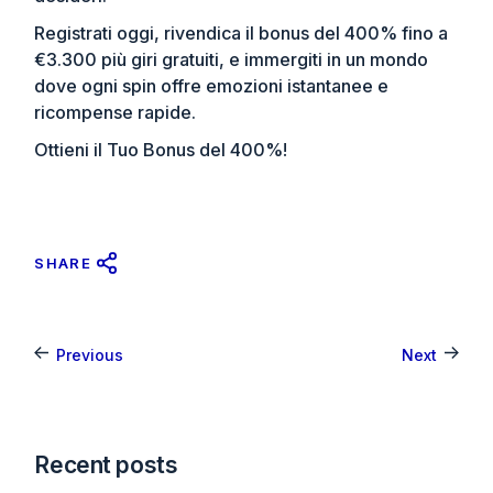
Registrati oggi, rivendica il bonus del 400% fino a
€3.300 più giri gratuiti, e immergiti in un mondo
dove ogni spin offre emozioni istantanee e
ricompense rapide.
Ottieni il Tuo Bonus del 400%!
SHARE
Previous
Next
Recent posts