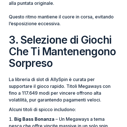
alla puntata originale.
Questo ritmo mantiene il cuore in corsa, evitando
l’esposizione eccessiva.
3. Selezione di Giochi
Che Ti Mantenengono
Sorpreso
La libreria di slot di AllySpin è curata per
supportare il gioco rapido. Titoli Megaways con
fino a 117.649 modi per vincere offrono alta
volatilità, pur garantendo pagamenti veloci.
Alcuni titoli di spicco includono:
Big Bass Bonanza
– Un Megaways a tema
pesca che offre vincite massive in un solo spin.