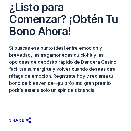
¿Listo para
Comenzar? ¡Obtén Tu
Bono Ahora!
Si buscas ese punto ideal entre emoción y
brevedad, las tragamonedas quick‑hit y las
opciones de depósito rápido de Dendera Casino
facilitan sumergirte y volver cuando desees otra
ráfaga de emoción. Regístrate hoy y reclama tu
bono de bienvenida—¡tu próximo gran premio
podría estar a solo un spin de distancia!
SHARE