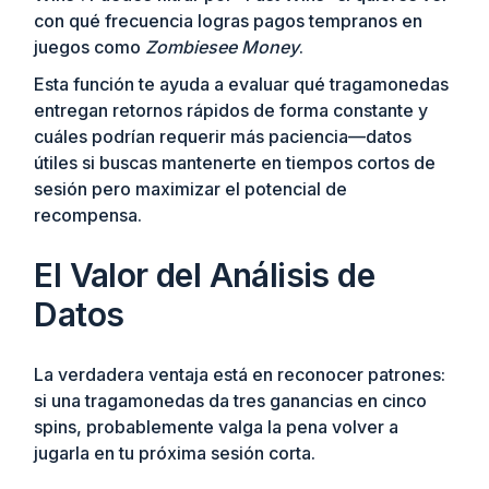
con qué frecuencia logras pagos tempranos en
juegos como
Zombiesee Money
.
Esta función te ayuda a evaluar qué tragamonedas
entregan retornos rápidos de forma constante y
cuáles podrían requerir más paciencia—datos
útiles si buscas mantenerte en tiempos cortos de
sesión pero maximizar el potencial de
recompensa.
El Valor del Análisis de
Datos
La verdadera ventaja está en reconocer patrones:
si una tragamonedas da tres ganancias en cinco
spins, probablemente valga la pena volver a
jugarla en tu próxima sesión corta.