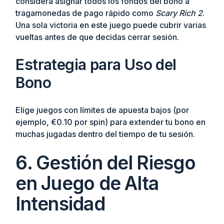
considera asignar todos los fondos del bono a
tragamonedas de pago rápido como
Scary Rich 2
.
Una sola victoria en este juego puede cubrir varias
vueltas antes de que decidas cerrar sesión.
Estrategia para Uso del
Bono
Elige juegos con límites de apuesta bajos (por
ejemplo, €0.10 por spin) para extender tu bono en
muchas jugadas dentro del tiempo de tu sesión.
6. Gestión del Riesgo
en Juego de Alta
Intensidad