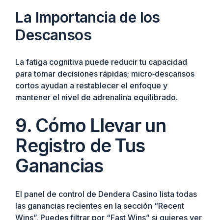
La Importancia de los
Descansos
La fatiga cognitiva puede reducir tu capacidad
para tomar decisiones rápidas; micro‑descansos
cortos ayudan a restablecer el enfoque y
mantener el nivel de adrenalina equilibrado.
9. Cómo Llevar un
Registro de Tus
Ganancias
El panel de control de Dendera Casino lista todas
las ganancias recientes en la sección “Recent
Wins”. Puedes filtrar por “Fast Wins” si quieres ver