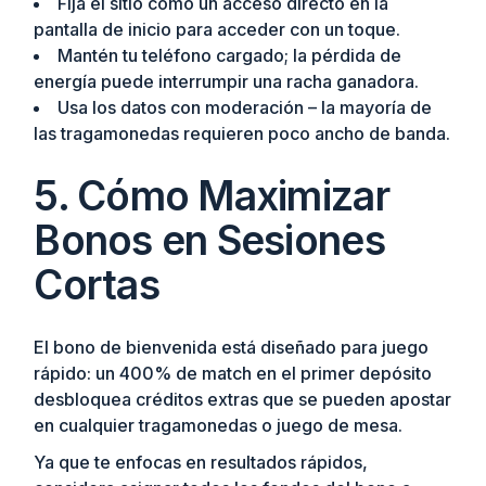
Fija el sitio como un acceso directo en la
pantalla de inicio para acceder con un toque.
Mantén tu teléfono cargado; la pérdida de
energía puede interrumpir una racha ganadora.
Usa los datos con moderación – la mayoría de
las tragamonedas requieren poco ancho de banda.
5. Cómo Maximizar
Bonos en Sesiones
Cortas
El bono de bienvenida está diseñado para juego
rápido: un 400% de match en el primer depósito
desbloquea créditos extras que se pueden apostar
en cualquier tragamonedas o juego de mesa.
Ya que te enfocas en resultados rápidos,