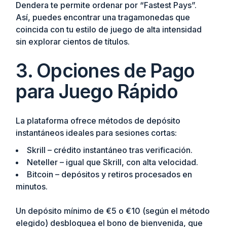
Dendera te permite ordenar por “Fastest Pays”.
Así, puedes encontrar una tragamonedas que
coincida con tu estilo de juego de alta intensidad
sin explorar cientos de títulos.
3. Opciones de Pago
para Juego Rápido
La plataforma ofrece métodos de depósito
instantáneos ideales para sesiones cortas:
Skrill – crédito instantáneo tras verificación.
Neteller – igual que Skrill, con alta velocidad.
Bitcoin – depósitos y retiros procesados en
minutos.
Un depósito mínimo de €5 o €10 (según el método
elegido) desbloquea el bono de bienvenida, que