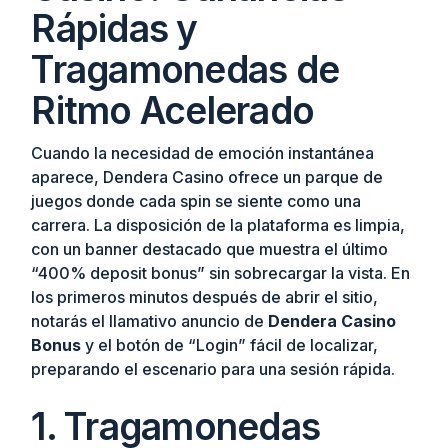
Rápidas y
Tragamonedas de
Ritmo Acelerado
Cuando la necesidad de emoción instantánea
aparece, Dendera Casino ofrece un parque de
juegos donde cada spin se siente como una
carrera. La disposición de la plataforma es limpia,
con un banner destacado que muestra el último
“400% deposit bonus” sin sobrecargar la vista. En
los primeros minutos después de abrir el sitio,
notarás el llamativo anuncio de
Dendera Casino
Bonus
y el botón de “Login” fácil de localizar,
preparando el escenario para una sesión rápida.
1. Tragamonedas