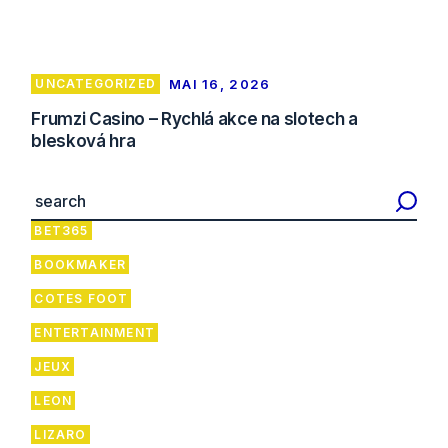
UNCATEGORIZED
MAI 16, 2026
Frumzi Casino – Rychlá akce na slotech a
blesková hra
S
e
a
BET365
r
c
BOOKMAKER
h
COTES FOOT
ENTERTAINMENT
JEUX
LEON
LIZARO