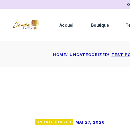
Skip
O
to
the
content
Accueil
Boutique
T
HOME
UNCATEGORIZED
TEST P
UNCATEGORIZED
MAI 27, 2026