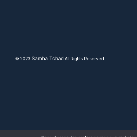
Samha Tchad
© 2023
All Rights Reserved
1