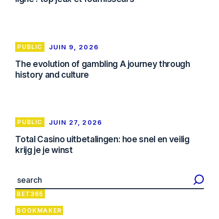
PUBLIC
JUIN 9, 2026
The evolution of gambling A journey through
history and culture
PUBLIC
JUIN 27, 2026
Total Casino uitbetalingen: hoe snel en veilig
krijg je je winst
S
e
a
BET365
r
c
BOOKMAKER
h