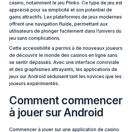
casino, notamment le jeu Plinko. Ce type de jeu est
apprécié pour sa simplicité et son potentiel de
gains attractifs. Les plateformes de jeux modernes
offrent une navigation fluide, permettant aux
utilisateurs de plonger facilement dans l’univers du
jeu sans complications.
Cette accessibilité a permis à de nouveaux joueurs
de découvrir le monde des casinos en ligne sans
se sentir dépassés. Avec une interface conviviale
et des graphismes attrayants, les applications de
jeux sur Android séduisent tant les novices que les
joueurs expérimentés.
Comment commencer
à jouer sur Android
Commencer à jouer sur une application de casino