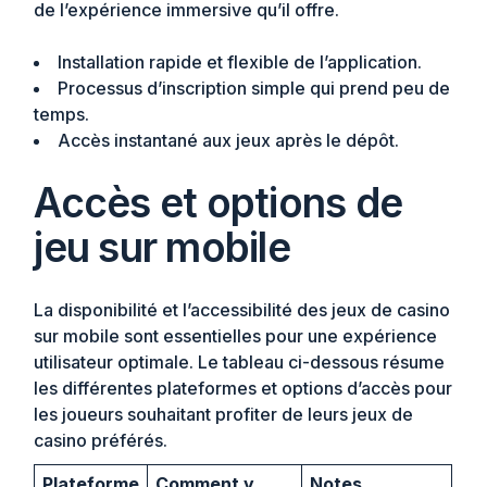
de l’expérience immersive qu’il offre.
Installation rapide et flexible de l’application.
Processus d’inscription simple qui prend peu de
temps.
Accès instantané aux jeux après le dépôt.
Accès et options de
jeu sur mobile
La disponibilité et l’accessibilité des jeux de casino
sur mobile sont essentielles pour une expérience
utilisateur optimale. Le tableau ci-dessous résume
les différentes plateformes et options d’accès pour
les joueurs souhaitant profiter de leurs jeux de
casino préférés.
Plateforme
Comment y
Notes