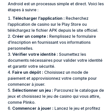
Android est un processus simple et direct. Voici les
étapes à suivre :
Télécharger l’application :
Recherchez
l’application de casino sur le Play Store ou
téléchargez le fichier APK depuis le site officiel.
Créer un compte :
Remplissez le formulaire
d’inscription en fournissant vos informations
personnelles.
Vérifier votre identité :
Soumettez les
documents nécessaires pour valider votre identité
et garantir votre sécurité.
Faire un dépôt :
Choisissez un mode de
paiement et approvisionnez votre compte pour
commencer à jouer.
Sélectionner un jeu :
Parcourez le catalogue de
jeux et choisissez le jeu de casino qui vous attire,
comme Plinko.
Commencer à jouer :
Lancez le jeu et profitez