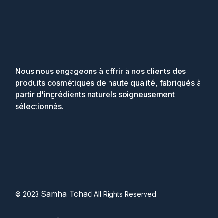
Nous nous engageons à offrir à nos clients des
produits cosmétiques de haute qualité, fabriqués à
partir d'ingrédients naturels soigneusement
sélectionnés.
Samha Tchad
© 2023
All Rights Reserved