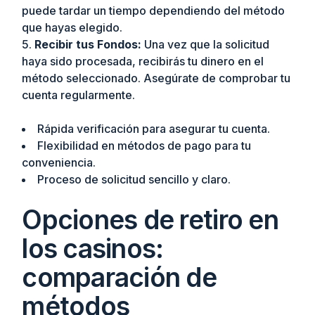
puede tardar un tiempo dependiendo del método
que hayas elegido.
Recibir tus Fondos:
Una vez que la solicitud
haya sido procesada, recibirás tu dinero en el
método seleccionado. Asegúrate de comprobar tu
cuenta regularmente.
Rápida verificación para asegurar tu cuenta.
Flexibilidad en métodos de pago para tu
conveniencia.
Proceso de solicitud sencillo y claro.
Opciones de retiro en
los casinos:
comparación de
métodos