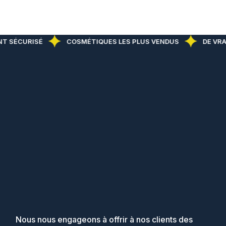
 SÉCURISÉ
COSMÉTIQUES LES PLUS VENDUS
DE VRAIS
Nous nous engageons à offrir à nos clients des