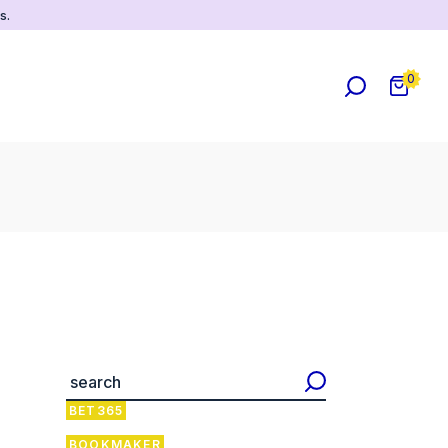
s.
0
S
e
a
BET365
r
c
BOOKMAKER