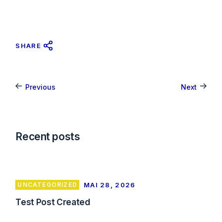
SHARE
Previous
Next
Recent posts
UNCATEGORIZED
MAI 28, 2026
Test Post Created