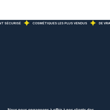
T SÉCURISÉ
COSMÉTIQUES LES PLUS VENDUS
DE VRAI
Nous nous engageons à offrir à nos clients des