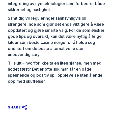
integrering av nye teknologier som forbedrer både
sikkerhet og hastighet.
Samtidig vil reguleringer sannsynligvis bli
strengere, noe som gjør det enda viktigere å være
oppdatert og gjøre smarte valg. For de som ønsker
gode tips og oversikt, kan det være nyttig å følge
kilder som
beste casino norge
for å holde seg
orientert om de beste alternativene uten
unødvendig støy.
Til slutt – hvorfor ikke ta en liten sjanse, men med
hodet først? Det er ofte slik man får en både
spennende og positiv spillopplevelse uten å ende
opp med skuffelser.
SHARE