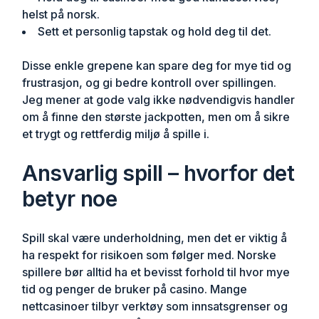
helst på norsk.
Sett et personlig tapstak og hold deg til det.
Disse enkle grepene kan spare deg for mye tid og
frustrasjon, og gi bedre kontroll over spillingen.
Jeg mener at gode valg ikke nødvendigvis handler
om å finne den største jackpotten, men om å sikre
et trygt og rettferdig miljø å spille i.
Ansvarlig spill – hvorfor det
betyr noe
Spill skal være underholdning, men det er viktig å
ha respekt for risikoen som følger med. Norske
spillere bør alltid ha et bevisst forhold til hvor mye
tid og penger de bruker på casino. Mange
nettcasinoer tilbyr verktøy som innsatsgrenser og