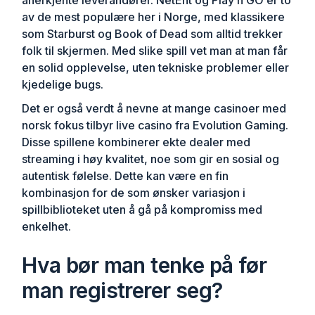
av de mest populære her i Norge, med klassikere
som Starburst og Book of Dead som alltid trekker
folk til skjermen. Med slike spill vet man at man får
en solid opplevelse, uten tekniske problemer eller
kjedelige bugs.
Det er også verdt å nevne at mange casinoer med
norsk fokus tilbyr live casino fra Evolution Gaming.
Disse spillene kombinerer ekte dealer med
streaming i høy kvalitet, noe som gir en sosial og
autentisk følelse. Dette kan være en fin
kombinasjon for de som ønsker variasjon i
spillbiblioteket uten å gå på kompromiss med
enkelhet.
Hva bør man tenke på før
man registrerer seg?