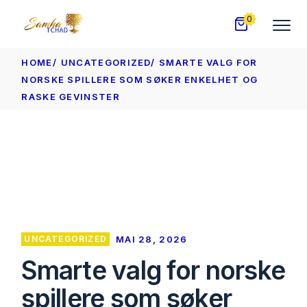
Skip
to
0
the
content
HOME
UNCATEGORIZED
SMARTE VALG FOR
NORSKE SPILLERE SOM SØKER ENKELHET OG
RASKE GEVINSTER
UNCATEGORIZED
MAI 28, 2026
Smarte valg for norske
spillere som søker