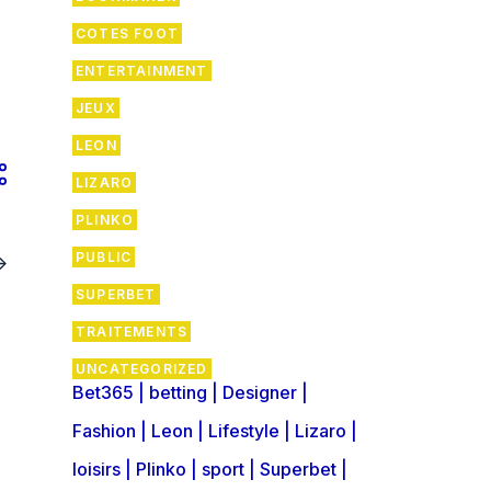
h
COTES FOOT
ENTERTAINMENT
JEUX
LEON
LIZARO
PLINKO
PUBLIC
SUPERBET
TRAITEMENTS
UNCATEGORIZED
Bet365
betting
Designer
Fashion
Leon
Lifestyle
Lizaro
loisirs
Plinko
sport
Superbet