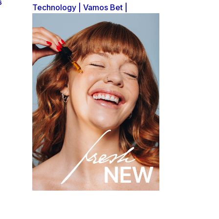
6
Technology
Vamos Bet