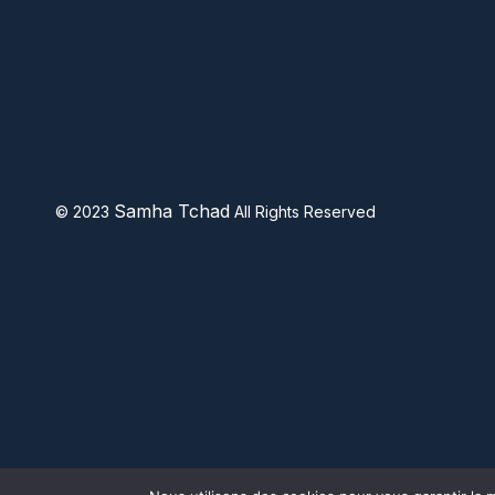
Samha Tchad
© 2023
All Rights Reserved
1