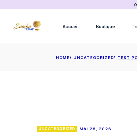
Skip
O
to
the
content
Accueil
Boutique
T
HOME
UNCATEGORIZED
TEST P
UNCATEGORIZED
MAI 28, 2026