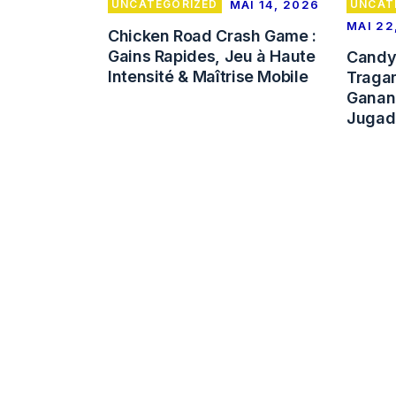
UNCATEGORIZED
MAI 14, 2026
UNCAT
MAI 22
Chicken Road Crash Game :
Gains Rapides, Jeu à Haute
Candy 
Intensité & Maîtrise Mobile
Traga
Gananc
Jugad