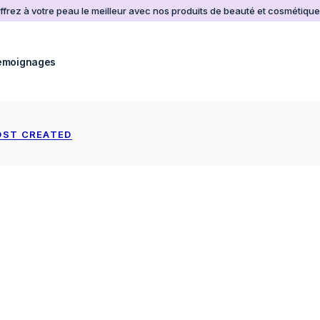
ffrez à votre peau le meilleur avec nos produits de beauté et cosmétique
emoignages
OST CREATED