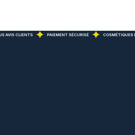
S AVIS CLIENTS
PAIEMENT SÉCURISÉ
COSMÉTIQUES LE