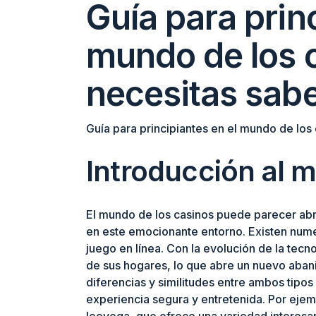
Guía para princ
mundo de los c
necesitas sab
Guía para principiantes en el mundo de los
Introducción al 
El mundo de los casinos puede parecer ab
en este emocionante entorno. Existen nume
juego en línea. Con la evolución de la tec
de sus hogares, lo que abre un nuevo abani
diferencias y similitudes entre ambos tipos
experiencia segura y entretenida. Por ejem
leovega
, que ofrece una variedad interesa