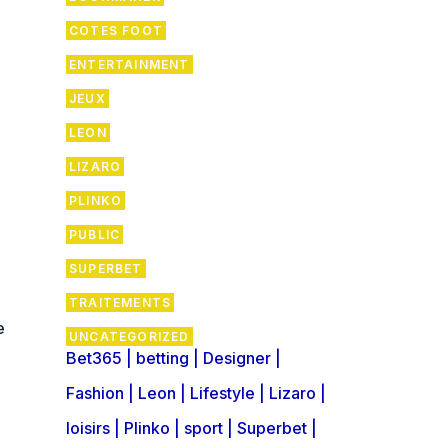
h
COTES FOOT
ENTERTAINMENT
JEUX
LEON
LIZARO
PLINKO
PUBLIC
SUPERBET
TRAITEMENTS
e
UNCATEGORIZED
Bet365
betting
Designer
Fashion
Leon
Lifestyle
Lizaro
loisirs
Plinko
sport
Superbet