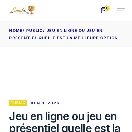
Skip
to
0
the
content
HOME
PUBLIC
JEU EN LIGNE OU JEU EN
PRÉSENTIEL QUELLE EST LA MEILLEURE OPTION
PUBLIC
JUIN 9, 2026
Jeu en ligne ou jeu en
présentiel quelle est la