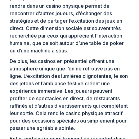
rendre dans un casino physique permet de
rencontrer d’autres joueurs, d’échanger des
stratégies et de partager l’excitation des jeux en
direct. Cette dimension sociale est souvent très
recherchée par ceux qui apprécient l’interaction
humaine, que ce soit autour d’une table de poker
ou d’une machine à sous.
De plus, les casinos en présentiel offrent une
atmosphère unique que l’on ne retrouve pas en
ligne. L’excitation des lumières clignotantes, le son
des jetons et l’ambiance festive créent une
expérience immersive. Les joueurs peuvent
profiter de spectacles en direct, de restaurants
raffinés et d’autres divertissements qui complètent
leur sortie. Cela rend le casino physique attractif
pour des occasions spéciales ou simplement pour
passer une agréable soirée.
Enfin, certains joueurs trouvent du réconfort dans