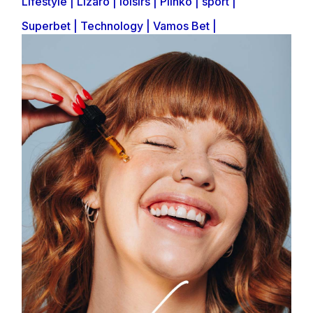
Lifestyle
Lizaro
loisirs
Plinko
sport
Superbet
Technology
Vamos Bet