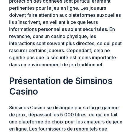
protection des données sont particulièrement
pertinentes pour le jeu en ligne. Les joueurs
doivent faire attention aux plateformes auxquelles
ils s’inscrivent, en veillant à ce que leurs
informations personnelles soient sécurisées. En
revanche, dans un casino physique, les
interactions sont souvent plus directes, ce qui peut
rassurer certains joueurs. Cependant, cela ne
signifie pas que la sécurité est moins importante
dans un environnement de jeu traditionnel.
Présentation de Simsinos
Casino
Simsinos Casino se distingue par sa large gamme
de jeux, dépassant les 5 000 titres, ce qui en fait
une plateforme de choix pour les amateurs de jeux
en ligne. Les fournisseurs de renom tels que