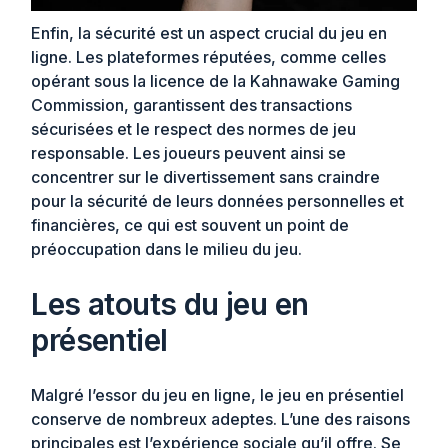
Enfin, la sécurité est un aspect crucial du jeu en
ligne. Les plateformes réputées, comme celles
opérant sous la licence de la Kahnawake Gaming
Commission, garantissent des transactions
sécurisées et le respect des normes de jeu
responsable. Les joueurs peuvent ainsi se
concentrer sur le divertissement sans craindre
pour la sécurité de leurs données personnelles et
financières, ce qui est souvent un point de
préoccupation dans le milieu du jeu.
Les atouts du jeu en
présentiel
Malgré l’essor du jeu en ligne, le jeu en présentiel
conserve de nombreux adeptes. L’une des raisons
principales est l’expérience sociale qu’il offre. Se