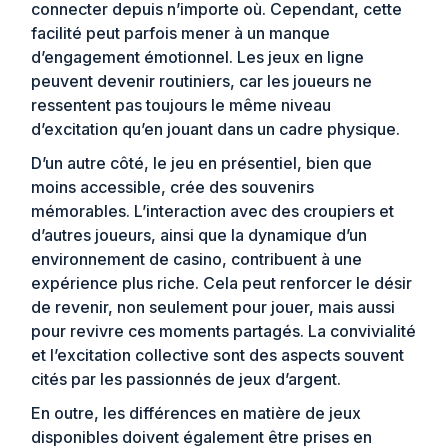
connecter depuis n’importe où. Cependant, cette
facilité peut parfois mener à un manque
d’engagement émotionnel. Les jeux en ligne
peuvent devenir routiniers, car les joueurs ne
ressentent pas toujours le même niveau
d’excitation qu’en jouant dans un cadre physique.
D’un autre côté, le jeu en présentiel, bien que
moins accessible, crée des souvenirs
mémorables. L’interaction avec des croupiers et
d’autres joueurs, ainsi que la dynamique d’un
environnement de casino, contribuent à une
expérience plus riche. Cela peut renforcer le désir
de revenir, non seulement pour jouer, mais aussi
pour revivre ces moments partagés. La convivialité
et l’excitation collective sont des aspects souvent
cités par les passionnés de jeux d’argent.
En outre, les différences en matière de jeux
disponibles doivent également être prises en