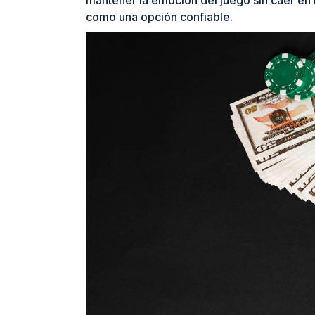
como una opción confiable.