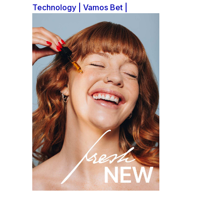
Technology
Vamos Bet