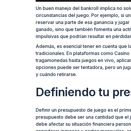
Un buen manejo del bankroll implica no solo
circunstancias del juego. Por ejemplo, si u
reservar una parte de esa ganancia y jugar 
ganado, sino que también fomenta una actit
impulsivas que podrían resultar en pérdidas
Además, es esencial tener en cuenta que la 
tradicionales. En plataformas como Casino
tragamonedas hasta juegos en vivo, aplicar
opciones puede ser tentadora, pero un juga
y cuándo retirarse.
Definiendo tu pr
Definir un presupuesto de juego es el prime
presupuesto debe ser una cantidad que el 
debe afectar su situación financiera perso
considerar ingresos y gastos mensuales, a