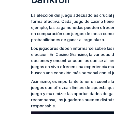
La elección del juego adecuado es crucial 
forma efectiva. Cada juego de casino tiene 
ejemplo, las tragamonedas pueden ofrecer
en comparación con juegos de mesa como el
probabilidades de ganar a largo plazo.
Los jugadores deben informarse sobre las 
elección. En Casino Gransino, la variedad 
opciones y encontrar aquellos que se aline
juegos en vivo ofrecen una experiencia más
buscan una conexión más personal con el j
Asimismo, es importante tener en cuenta l
juegos que ofrezcan límites de apuesta que
juego y maximizar las oportunidades de gan
recompensa, los jugadores pueden disfruta
responsable.