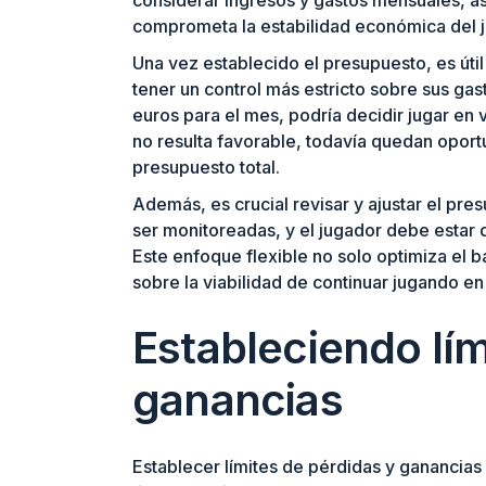
comprometa la estabilidad económica del 
Una vez establecido el presupuesto, es útil
tener un control más estricto sobre sus ga
euros para el mes, podría decidir jugar en 
no resulta favorable, todavía quedan oport
presupuesto total.
Además, es crucial revisar y ajustar el pr
ser monitoreadas, y el jugador debe estar 
Este enfoque flexible no solo optimiza el 
sobre la viabilidad de continuar jugando en 
Estableciendo lím
ganancias
Establecer límites de pérdidas y ganancias 