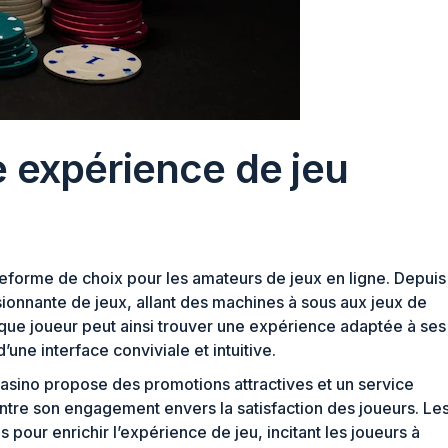
e expérience de jeu
forme de choix pour les amateurs de jeux en ligne. Depuis
essionnante de jeux, allant des machines à sous aux jeux de
haque joueur peut ainsi trouver une expérience adaptée à ses
’une interface conviviale et intuitive.
Casino propose des promotions attractives et un service
ontre son engagement envers la satisfaction des joueurs. Le
pour enrichir l’expérience de jeu, incitant les joueurs à