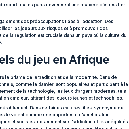
du sport, où les paris deviennent une manière d’intensifier
galement des préoccupations liées à l’addiction. Des
biliser les joueurs aux risques et à promouvoir des
e la régulation est cruciale dans un pays où la culture du
.
els du jeu en Afrique
rs le prisme de la tradition et de la modernité. Dans de
nnels, comme le damier, sont populaires et participent à la
ement de la technologie, les jeux d’argent modernes, tels
nt en ampleur, attirant des joueurs jeunes et technophiles.
idérablement. Dans certaines cultures, il est synonyme de
res le voient comme une opportunité d’amélioration
ues et sociales, notamment sur l’addiction et les inégalités
Les gouvernements doivent trouver un équilibre entre la