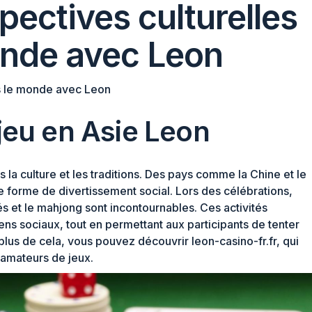
ectives culturelles
onde avec Leon
rs le monde avec Leon
 jeu en Asie Leon
 la culture et les traditions. Des pays comme la Chine et le
 forme de divertissement social. Lors des célébrations,
s et le mahjong sont incontournables. Ces activités
iens sociaux, tout en permettant aux participants de tenter
 plus de cela, vous pouvez découvrir
leon-casino-fr.fr
, qui
 amateurs de jeux.