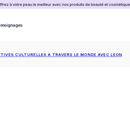
ffrez à votre peau le meilleur avec nos produits de beauté et cosmétique
emoignages
TIVES CULTURELLES À TRAVERS LE MONDE AVEC LEON