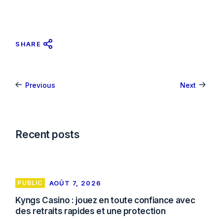
SHARE
Previous
Next
Recent posts
PUBLIC
AOÛT 7, 2026
Kyngs Casino : jouez en toute confiance avec
des retraits rapides et une protection