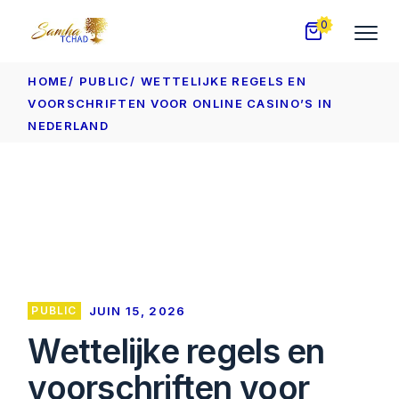
Skip
to
0
the
content
HOME
PUBLIC
WETTELIJKE REGELS EN
VOORSCHRIFTEN VOOR ONLINE CASINO’S IN
NEDERLAND
PUBLIC
JUIN 15, 2026
Wettelijke regels en
voorschriften voor