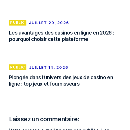
PUBLIC
JUILLET 20, 2026
Les avantages des casinos en ligne en 2026 :
pourquoi choisir cette plateforme
PUBLIC
JUILLET 14, 2026
Plongée dans l’univers des jeux de casino en
ligne : top jeux et fournisseurs
Laissez un commentaire: