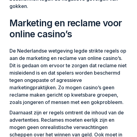
gokken.
Marketing en reclame voor
online casino’s
De Nederlandse wetgeving legde strikte regels op
aan de marketing en reclame van online casino’s.
Dit is gedaan om ervoor te zorgen dat reclame niet
misleidend is en dat spelers worden beschermd
tegen ongepaste of agressieve
marketingpraktijken. Zo mogen casino’s geen
reclame maken gericht op kwetsbare groepen,
zoals jongeren of mensen met een gokprobleem.
Daarnaast zijn er regels omtrent de inhoud van de
advertenties. Reclames moeten eerlijk zijn en
mogen geen onrealistische verwachtingen
scheppen over het winnen van geld. Ook moet in