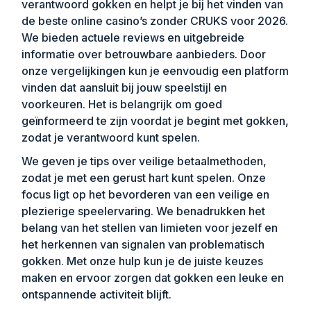
verantwoord gokken en helpt je bij het vinden van
de beste online casino’s zonder CRUKS voor 2026.
We bieden actuele reviews en uitgebreide
informatie over betrouwbare aanbieders. Door
onze vergelijkingen kun je eenvoudig een platform
vinden dat aansluit bij jouw speelstijl en
voorkeuren. Het is belangrijk om goed
geïnformeerd te zijn voordat je begint met gokken,
zodat je verantwoord kunt spelen.
We geven je tips over veilige betaalmethoden,
zodat je met een gerust hart kunt spelen. Onze
focus ligt op het bevorderen van een veilige en
plezierige speelervaring. We benadrukken het
belang van het stellen van limieten voor jezelf en
het herkennen van signalen van problematisch
gokken. Met onze hulp kun je de juiste keuzes
maken en ervoor zorgen dat gokken een leuke en
ontspannende activiteit blijft.