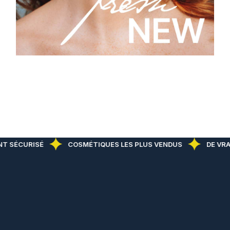
SÉCURISÉ
COSMÉTIQUES LES PLUS VENDUS
DE VRAIS 