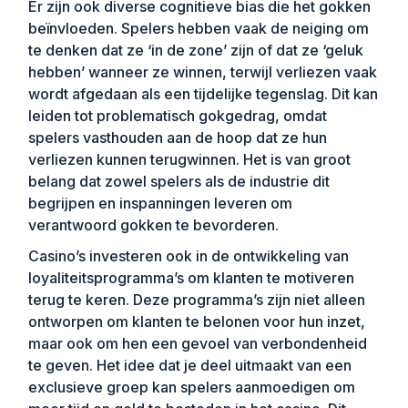
Er zijn ook diverse cognitieve bias die het gokken
beïnvloeden. Spelers hebben vaak de neiging om
te denken dat ze ‘in de zone’ zijn of dat ze ‘geluk
hebben’ wanneer ze winnen, terwijl verliezen vaak
wordt afgedaan als een tijdelijke tegenslag. Dit kan
leiden tot problematisch gokgedrag, omdat
spelers vasthouden aan de hoop dat ze hun
verliezen kunnen terugwinnen. Het is van groot
belang dat zowel spelers als de industrie dit
begrijpen en inspanningen leveren om
verantwoord gokken te bevorderen.
Casino’s investeren ook in de ontwikkeling van
loyaliteitsprogramma’s om klanten te motiveren
terug te keren. Deze programma’s zijn niet alleen
ontworpen om klanten te belonen voor hun inzet,
maar ook om hen een gevoel van verbondenheid
te geven. Het idee dat je deel uitmaakt van een
exclusieve groep kan spelers aanmoedigen om