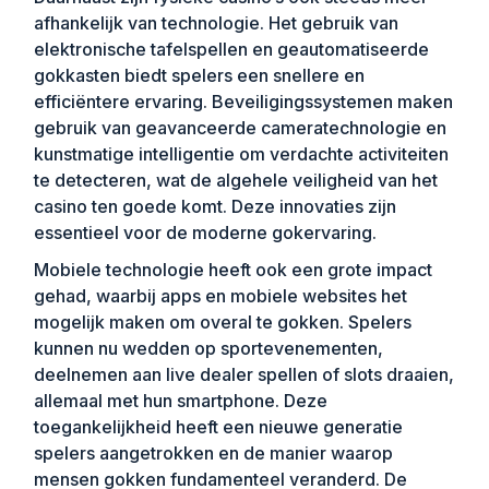
afhankelijk van technologie. Het gebruik van
elektronische tafelspellen en geautomatiseerde
gokkasten biedt spelers een snellere en
efficiëntere ervaring. Beveiligingssystemen maken
gebruik van geavanceerde cameratechnologie en
kunstmatige intelligentie om verdachte activiteiten
te detecteren, wat de algehele veiligheid van het
casino ten goede komt. Deze innovaties zijn
essentieel voor de moderne gokervaring.
Mobiele technologie heeft ook een grote impact
gehad, waarbij apps en mobiele websites het
mogelijk maken om overal te gokken. Spelers
kunnen nu wedden op sportevenementen,
deelnemen aan live dealer spellen of slots draaien,
allemaal met hun smartphone. Deze
toegankelijkheid heeft een nieuwe generatie
spelers aangetrokken en de manier waarop
mensen gokken fundamenteel veranderd. De