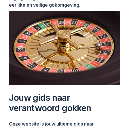
eerlijke en veilige gokomgeving.
Jouw gids naar
verantwoord gokken
Onze website is jouw ultieme gids naar