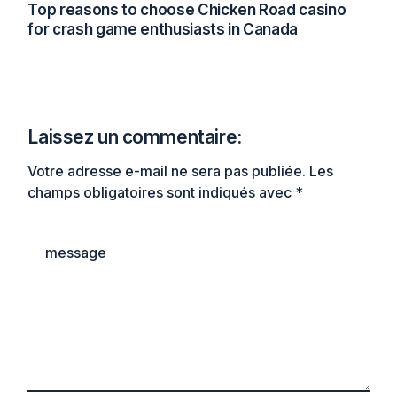
Top reasons to choose Chicken Road casino
for crash game enthusiasts in Canada
Laissez un commentaire:
Votre adresse e-mail ne sera pas publiée.
Les
champs obligatoires sont indiqués avec
*