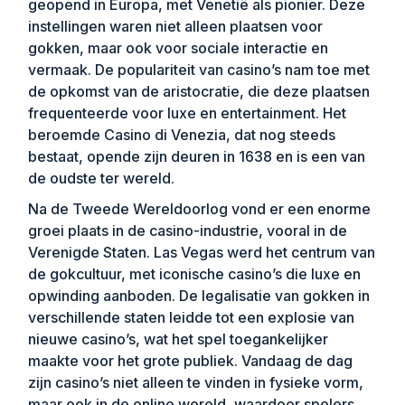
geopend in Europa, met Venetië als pionier. Deze
instellingen waren niet alleen plaatsen voor
gokken, maar ook voor sociale interactie en
vermaak. De populariteit van casino’s nam toe met
de opkomst van de aristocratie, die deze plaatsen
frequenteerde voor luxe en entertainment. Het
beroemde Casino di Venezia, dat nog steeds
bestaat, opende zijn deuren in 1638 en is een van
de oudste ter wereld.
Na de Tweede Wereldoorlog vond er een enorme
groei plaats in de casino-industrie, vooral in de
Verenigde Staten. Las Vegas werd het centrum van
de gokcultuur, met iconische casino’s die luxe en
opwinding aanboden. De legalisatie van gokken in
verschillende staten leidde tot een explosie van
nieuwe casino’s, wat het spel toegankelijker
maakte voor het grote publiek. Vandaag de dag
zijn casino’s niet alleen te vinden in fysieke vorm,
maar ook in de online wereld, waardoor spelers