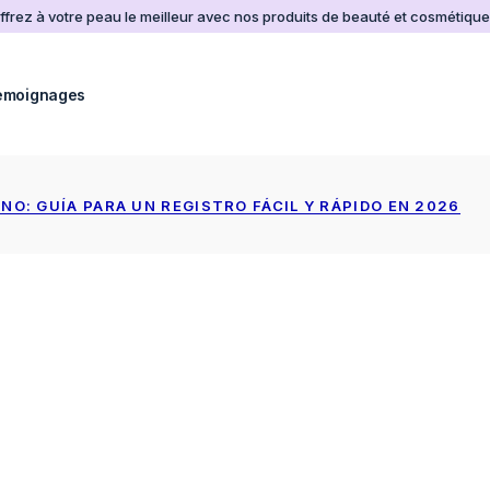
ffrez à votre peau le meilleur avec nos produits de beauté et cosmétique
emoignages
INO: GUÍA PARA UN REGISTRO FÁCIL Y RÁPIDO EN 2026