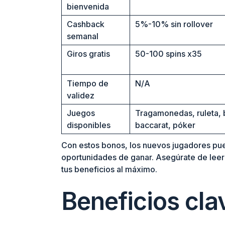
bienvenida
Cashback
5%-10% sin rollover
semanal
Giros gratis
50-100 spins x35
Tiempo de
N/A
validez
Juegos
Tragamonedas, ruleta, 
disponibles
baccarat, póker
Con estos bonos, los nuevos jugadores pu
oportunidades de ganar. Asegúrate de leer 
tus beneficios al máximo.
Beneficios clav