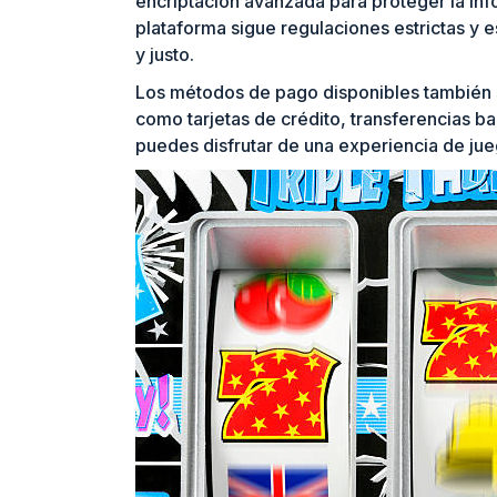
encriptación avanzada para proteger la inf
plataforma sigue regulaciones estrictas y e
y justo.
Los métodos de pago disponibles también 
como tarjetas de crédito, transferencias 
puedes disfrutar de una experiencia de ju