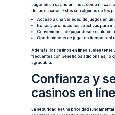
Jugar en un casino en línea, como mi casi
de los usuarios. Estos son algunos de los pr
Acceso a una variedad de juegos en un s
Bonos y promociones atractivas para ma
Conveniencia de jugar desde cualquier d
Oportunidades de jugar en tiempo real c
Además, los casinos en línea suelen tener
frecuentes con beneficios adicionales, lo 
agradable.
Confianza y se
casinos en lín
La seguridad es una prioridad fundamental al