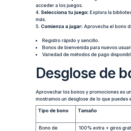
acceder a los juegos.
Selecciona tu juego:
Explora la bibliot
más.
Comienza a jugar:
Aprovecha el bono de 
Registro rápido y sencillo.
Bonos de bienvenida para nuevos usuari
Variedad de métodos de pago disponibl
Desglose de b
Aprovechar los bonos y promociones es una 
mostramos un desglose de lo que puedes e
Tipo de bono
Tamaño
Bono de
100% extra + giros grat