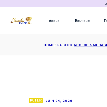
Skip
O
to
the
content
Accueil
Boutique
T
HOME
PUBLIC
ACCEDE A MI CAS
PUBLIC
JUIN 24, 2026