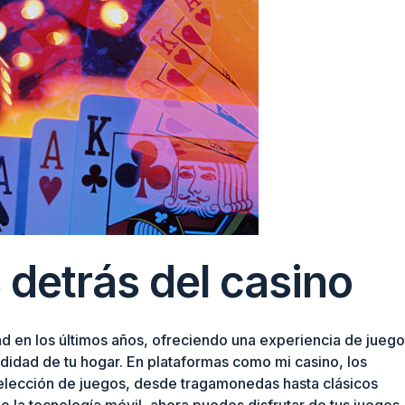
 detrás del casino
d en los últimos años, ofreciendo una experiencia de juego
idad de tu hogar. En plataformas como mi casino, los
elección de juegos, desde tragamonedas hasta clásicos
de la tecnología móvil, ahora puedes disfrutar de tus juegos