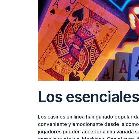
Los esenciales
Los casinos en línea han ganado popularida
conveniente y emocionante desde la comod
jugadores pueden acceder a una variada s
como la ruleta y el blackjack. Con el auge 