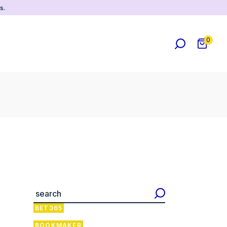
s.
0
S
e
a
BET365
r
c
BOOKMAKER