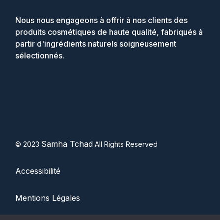
Nous nous engageons à offrir à nos clients des
produits cosmétiques de haute qualité, fabriqués à
partir d'ingrédients naturels soigneusement
sélectionnés.
Samha Tchad
© 2023
All Rights Reserved
Accessibilité
Mentions Légales