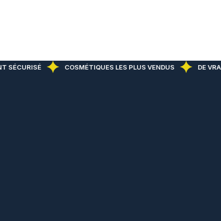
SÉCURISÉ
COSMÉTIQUES LES PLUS VENDUS
DE VRAIS 