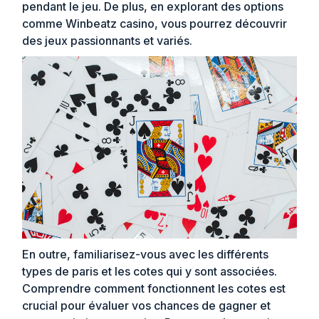
pendant le jeu. De plus, en explorant des options
comme
Winbeatz casino
, vous pourrez découvrir
des jeux passionnants et variés.
En outre, familiarisez-vous avec les différents
types de paris et les cotes qui y sont associées.
Comprendre comment fonctionnent les cotes est
crucial pour évaluer vos chances de gagner et