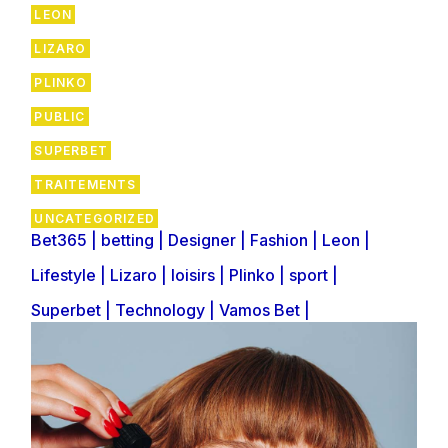
LEON
LIZARO
PLINKO
PUBLIC
SUPERBET
TRAITEMENTS
UNCATEGORIZED
Bet365
betting
Designer
Fashion
Leon
Lifestyle
Lizaro
loisirs
Plinko
sport
Superbet
Technology
Vamos Bet