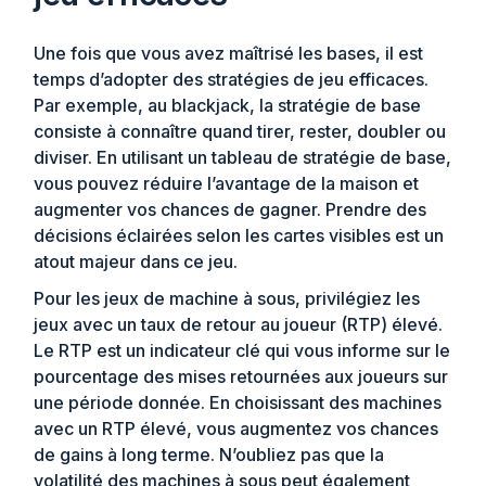
Une fois que vous avez maîtrisé les bases, il est
temps d’adopter des stratégies de jeu efficaces.
Par exemple, au blackjack, la stratégie de base
consiste à connaître quand tirer, rester, doubler ou
diviser. En utilisant un tableau de stratégie de base,
vous pouvez réduire l’avantage de la maison et
augmenter vos chances de gagner. Prendre des
décisions éclairées selon les cartes visibles est un
atout majeur dans ce jeu.
Pour les jeux de machine à sous, privilégiez les
jeux avec un taux de retour au joueur (RTP) élevé.
Le RTP est un indicateur clé qui vous informe sur le
pourcentage des mises retournées aux joueurs sur
une période donnée. En choisissant des machines
avec un RTP élevé, vous augmentez vos chances
de gains à long terme. N’oubliez pas que la
volatilité des machines à sous peut également