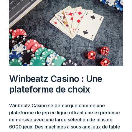
Winbeatz Casino : Une
plateforme de choix
Winbeatz Casino se démarque comme une
plateforme de jeu en ligne offrant une expérience
immersive avec une large sélection de plus de
6000 jeux. Des machines à sous aux jeux de table