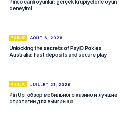
Pinco canlı oyunlar: gerçek krupiyelerle oyun
deneyimi
PUBLIC
AOÛT 6, 2026
Unlocking the secrets of PayID Pokies
Australia: Fast deposits and secure play
PUBLIC
JUILLET 21, 2026
Pin Up: обзор мобильного казино и лучшие
стратегии для выигрыша