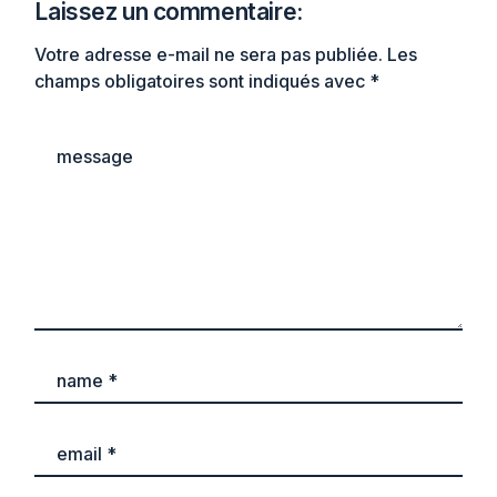
Laissez un commentaire:
Votre adresse e-mail ne sera pas publiée.
Les
champs obligatoires sont indiqués avec
*