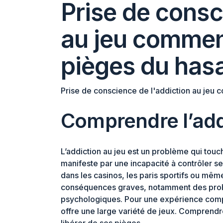
Prise de consc
au jeu comment
pièges du has
Prise de conscience de l'addiction au jeu 
Comprendre l’add
L’addiction au jeu est un problème qui tou
manifeste par une incapacité à contrôler ses
dans les casinos, les paris sportifs ou mêm
conséquences graves, notamment des problè
psychologiques. Pour une expérience compl
offre une large variété de jeux. Comprendr
libérer de ses pièges.