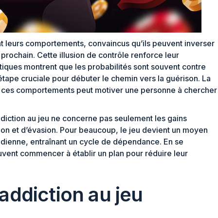
nt leurs comportements, convaincus qu’ils peuvent inverser
rochain. Cette illusion de contrôle renforce leur
tiques montrent que les probabilités sont souvent contre
tape cruciale pour débuter le chemin vers la guérison. La
 ces comportements peut motiver une personne à chercher
ddiction au jeu ne concerne pas seulement les gains
tion et d’évasion. Pour beaucoup, le jeu devient un moyen
idienne, entraînant un cycle de dépendance. En se
peuvent commencer à établir un plan pour réduire leur
addiction au jeu