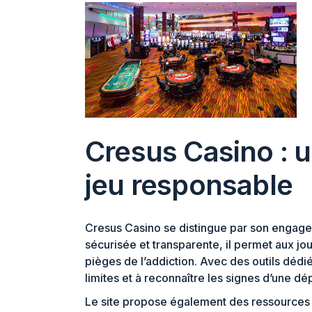
Cresus Casino : 
jeu responsable
Cresus Casino se distingue par son engage
sécurisée et transparente, il permet aux jo
pièges de l’addiction. Avec des outils dédi
limites et à reconnaître les signes d’une d
Le site propose également des ressources