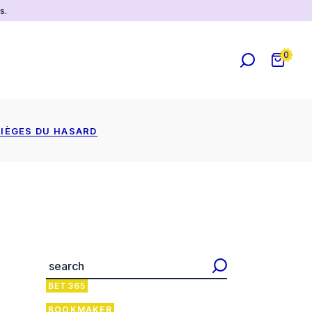
s.
0
PIÈGES DU HASARD
S
e
a
BET365
r
c
BOOKMAKER