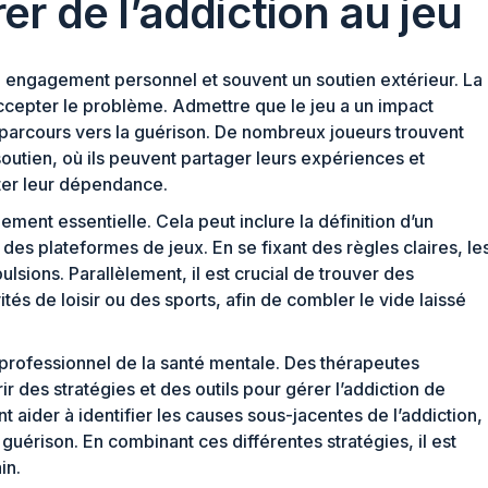
r de l’addiction au jeu
un engagement personnel et souvent un soutien extérieur. La
ccepter le problème. Admettre que le jeu a un impact
n parcours vers la guérison. De nombreux joueurs trouvent
outien, où ils peuvent partager leurs expériences et
ter leur dépendance.
ement essentielle. Cela peut inclure la définition d’un
n des plateformes de jeux. En se fixant des règles claires, le
lsions. Parallèlement, il est crucial de trouver des
tés de loisir ou des sports, afin de combler le vide laissé
n professionnel de la santé mentale. Des thérapeutes
ir des stratégies et des outils pour gérer l’addiction de
 aider à identifier les causes sous-jacentes de l’addiction,
guérison. En combinant ces différentes stratégies, il est
in.