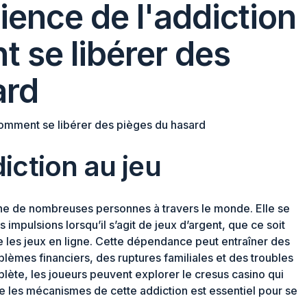
ience de l'addiction
 se libérer des
ard
comment se libérer des pièges du hasard
iction au jeu
che de nombreuses personnes à travers le monde. Elle se
 impulsions lorsqu’il s’agit de jeux d’argent, que ce soit
e les jeux en ligne. Cette dépendance peut entraîner des
mes financiers, des ruptures familiales et des troubles
ète, les joueurs peuvent explorer le
cresus casino
qui
e les mécanismes de cette addiction est essentiel pour se