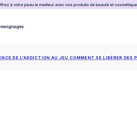
ffrez à votre peau le meilleur avec nos produits de beauté et cosmétique
emoignages
ENCE DE L'ADDICTION AU JEU COMMENT SE LIBÉRER DES 