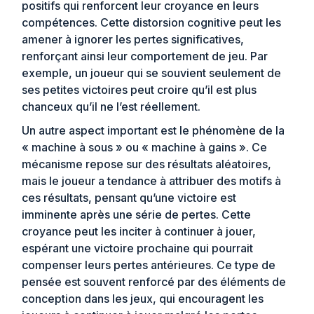
positifs qui renforcent leur croyance en leurs
compétences. Cette distorsion cognitive peut les
amener à ignorer les pertes significatives,
renforçant ainsi leur comportement de jeu. Par
exemple, un joueur qui se souvient seulement de
ses petites victoires peut croire qu’il est plus
chanceux qu’il ne l’est réellement.
Un autre aspect important est le phénomène de la
« machine à sous » ou « machine à gains ». Ce
mécanisme repose sur des résultats aléatoires,
mais le joueur a tendance à attribuer des motifs à
ces résultats, pensant qu’une victoire est
imminente après une série de pertes. Cette
croyance peut les inciter à continuer à jouer,
espérant une victoire prochaine qui pourrait
compenser leurs pertes antérieures. Ce type de
pensée est souvent renforcé par des éléments de
conception dans les jeux, qui encouragent les