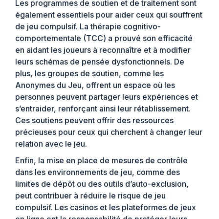
Les programmes de soutien et de traitement sont
également essentiels pour aider ceux qui souffrent
de jeu compulsif. La thérapie cognitivo-
comportementale (TCC) a prouvé son efficacité
en aidant les joueurs à reconnaître et à modifier
leurs schémas de pensée dysfonctionnels. De
plus, les groupes de soutien, comme les
Anonymes du Jeu, offrent un espace où les
personnes peuvent partager leurs expériences et
s’entraider, renforçant ainsi leur rétablissement.
Ces soutiens peuvent offrir des ressources
précieuses pour ceux qui cherchent à changer leur
relation avec le jeu.
Enfin, la mise en place de mesures de contrôle
dans les environnements de jeu, comme des
limites de dépôt ou des outils d’auto-exclusion,
peut contribuer à réduire le risque de jeu
compulsif. Les casinos et les plateformes de jeux
en ligne ont la responsabilité de protéger leurs