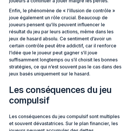
joueurs à continuer à jouer malgré les pertes.
Enfin, le phénomène de « l’illusion de contrôle »
joue également un rôle crucial. Beaucoup de
joueurs pensent qu’ils peuvent influencer le
résultat du jeu par leurs actions, même dans les
jeux de hasard absolu. Ce sentiment d’avoir un
certain contrôle peut être addictif, car il renforce
l’idée que le joueur peut gagner s’il joue
suffisamment longtemps ou s’il choisit les bonnes
stratégies, ce qui n’est souvent pas le cas dans des
jeux basés uniquement sur le hasard.
Les conséquences du jeu
compulsif
Les conséquences du jeu compulsif sont multiples
et souvent dévastatrices. Sur le plan financier, les
joueurs peuvent accumuler des dettes