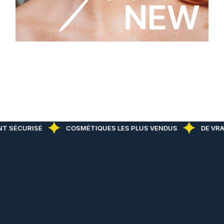
SÉCURISÉ
COSMÉTIQUES LES PLUS VENDUS
DE VRAIS 