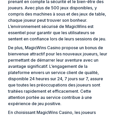
prenant en compte la sécurité et le bien-être des
joueurs. Avec plus de 500 jeux disponibles, y
compris des machines à sous et des jeux de table,
chaque joueur peut trouver son bonheur.
L’environnement sécurisé de MagicWins est
essentiel pour garantir que les utilisateurs se
sentent en confiance lors de leurs sessions de jeu.
De plus, MagicWins Casino propose un bonus de
bienvenue attractif pour les nouveaux joueurs, leur
permettant de démarrer leur aventure avec un
avantage significatif. L’engagement de la
plateforme envers un service client de qualité,
disponible 24 heures sur 24, 7 jours sur 7, assure
que toutes les préoccupations des joueurs sont
traitées rapidement et efficacement. Cette
attention portée au service contribue à une
expérience de jeu positive.
En choisissant MagicWins Casino, les joueurs