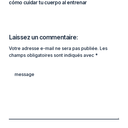
cómo cuidar tu cuerpo al entrenar
Laissez un commentaire:
Votre adresse e-mail ne sera pas publiée.
Les
champs obligatoires sont indiqués avec
*