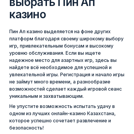
выбрать Пин Ап
казино
Пин Ап казино выделяется на фоне других
платформ благодаря своему широкому выбору
игр, привлекательным бонусам и высокому
уровню обслуживания. Если вы ищете
надежное место для азартных игр, здесь вы
найдете всё необходимое для успешной и
увлекательной игры. Регистрация и начало игры
не займут много времени, а разнообразие
возможностей сделает каждый игровой сеанс
уникальным и захватывающим.
Не упустите возможность испытать удачу в
одном из лучших онлайн-казино Казахстана,
которое успешно сочетает развлечение и
безопасность!