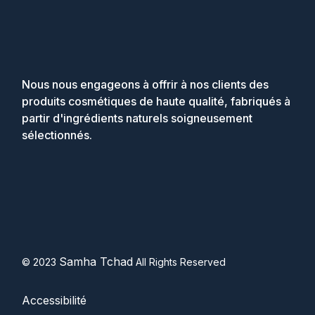
Nous nous engageons à offrir à nos clients des
produits cosmétiques de haute qualité, fabriqués à
partir d'ingrédients naturels soigneusement
sélectionnés.
Samha Tchad
© 2023
All Rights Reserved
Accessibilité