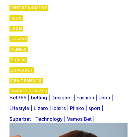
ENTERTAINMENT
JEUX
LEON
LIZARO
PLINKO
PUBLIC
SUPERBET
TRAITEMENTS
UNCATEGORIZED
Bet365
betting
Designer
Fashion
Leon
Lifestyle
Lizaro
loisirs
Plinko
sport
Superbet
Technology
Vamos Bet