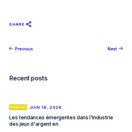
SHARE
Previous
Next
Recent posts
PUBLIC
JUIN 18, 2026
Les tendances émergentes dans l'industrie
des jeux d'argent en