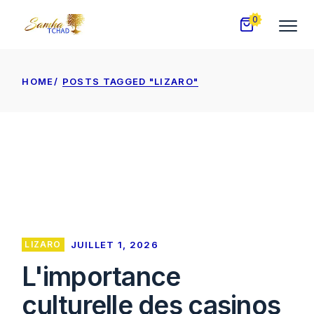
Skip
to
0
the
content
HOME
POSTS TAGGED "LIZARO"
LIZARO
JUILLET 1, 2026
L'importance
culturelle des casinos