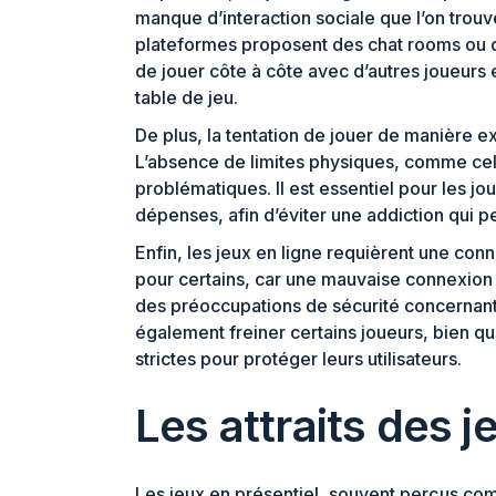
manque d’interaction sociale que l’on trouv
plateformes proposent des chat rooms ou de
de jouer côte à côte avec d’autres joueurs
table de jeu.
De plus, la tentation de jouer de manière e
L’absence de limites physiques, comme cel
problématiques. Il est essentiel pour les jo
dépenses, afin d’éviter une addiction qui 
Enfin, les jeux en ligne requièrent une con
pour certains, car une mauvaise connexion p
des préoccupations de sécurité concernant
également freiner certains joueurs, bien
strictes pour protéger leurs utilisateurs.
Les attraits des j
Les jeux en présentiel, souvent perçus co