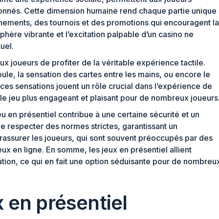
sionnés. Cette dimension humaine rend chaque partie unique
nements, des tournois et des promotions qui encouragent la
phère vibrante et l’excitation palpable d’un casino ne
uel.
ux joueurs de profiter de la véritable expérience tactile.
pule, la sensation des cartes entre les mains, ou encore le
 ces sensations jouent un rôle crucial dans l’expérience de
le jeu plus engageant et plaisant pour de nombreux joueurs
eu en présentiel contribue à une certaine sécurité et un
e respecter des normes strictes, garantissant un
rassurer les joueurs, qui sont souvent préoccupés par des
eux en ligne. En somme, les jeux en présentiel allient
lation, ce qui en fait une option séduisante pour de nombreu
x en présentiel