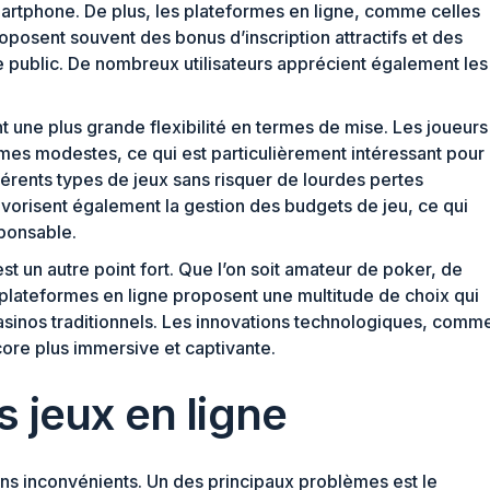
smartphone. De plus, les plateformes en ligne, comme celles
roposent souvent des bonus d’inscription attractifs et des
ge public. De nombreux utilisateurs apprécient également les
 une plus grande flexibilité en termes de mise. Les joueurs
s modestes, ce qui est particulièrement intéressant pour
fférents types de jeux sans risquer de lourdes pertes
avorisent également la gestion des budgets de jeu, ce qui
sponsable.
 est un autre point fort. Que l’on soit amateur de poker, de
 plateformes en ligne proposent une multitude de choix qui
casinos traditionnels. Les innovations technologiques, comm
ncore plus immersive et captivante.
 jeux en ligne
ans inconvénients. Un des principaux problèmes est le