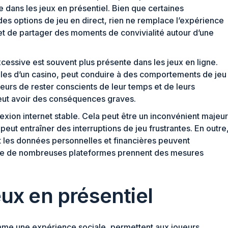
e dans les jeux en présentiel. Bien que certaines
s options de jeu en direct, rien ne remplace l’expérience
 et de partager des moments de convivialité autour d’une
xcessive est souvent plus présente dans les jeux en ligne.
les d’un casino, peut conduire à des comportements de jeu
ueurs de rester conscients de leur temps et de leurs
peut avoir des conséquences graves.
nexion internet stable. Cela peut être un inconvénient majeur
eut entraîner des interruptions de jeu frustrantes. En outre
 les données personnelles et financières peuvent
 que de nombreuses plateformes prennent des mesures
eux en présentiel
mme une expérience sociale, permettent aux joueurs