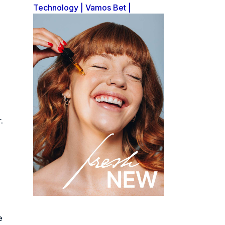
Technology
Vamos Bet
.
e