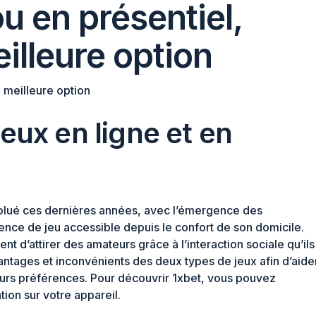
u en présentiel,
eilleure option
a meilleure option
jeux en ligne et en
lué ces dernières années, avec l’émergence des
ence de jeu accessible depuis le confort de son domicile.
nt d’attirer des amateurs grâce à l’interaction sociale qu’ils
antages et inconvénients des deux types de jeux afin d’aide
 leurs préférences. Pour découvrir 1xbet, vous pouvez
ation sur votre appareil.