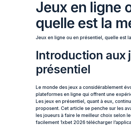
Jeux en ligne o
quelle est la m
Jeux en ligne ou en présentiel, quelle est l
Introduction aux 
présentiel
Le monde des jeux a considérablement évo
plateformes en ligne qui offrent une expéri
Les jeux en présentiel, quant à eux, continue
proposent. Cet article se penche sur les av
les joueurs à faire le meilleur choix selon
facilement
1xbet 2026 télécharger
l’applic