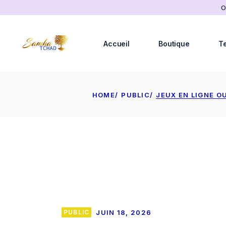
Skip
O
to
the
content
Accueil
Boutique
T
HOME
PUBLIC
JEUX EN LIGNE O
PUBLIC
JUIN 18, 2026