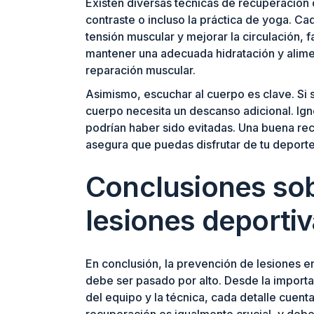
Existen diversas técnicas de recuperación
contraste o incluso la práctica de yoga. Ca
tensión muscular y mejorar la circulación,
mantener una adecuada hidratación y alimen
reparación muscular.
Asimismo, escuchar al cuerpo es clave. Si s
cuerpo necesita un descanso adicional. Ign
podrían haber sido evitadas. Una buena re
asegura que puedas disfrutar de tu deporte
Conclusiones sob
lesiones deporti
En conclusión, la prevención de lesiones e
debe ser pasado por alto. Desde la import
del equipo y la técnica, cada detalle cuenta
recuperación es igualmente crucial, y debe 