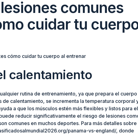
 lesiones comunes
ómo cuidar tu cuerp
es cómo cuidar tu cuerpo al entrenar
el calentamiento
cualquier rutina de entrenamiento, ya que prepara el cuerpo
cios de calentamiento, se incrementa la temperatura corporal 
ayuda a que los músculos estén más flexibles y listos para el
uede reducir significativamente el riesgo de lesiones com
 son comunes en muchos deportes. Para más detalles sobre
lasificadosalmundial2026.org/panama-vs-england/
, donde