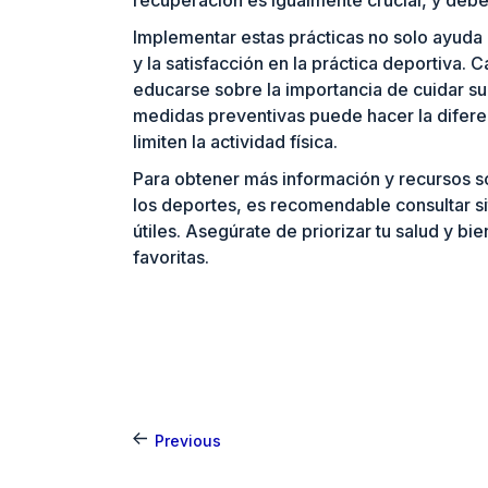
Implementar estas prácticas no solo ayuda 
y la satisfacción en la práctica deportiva.
educarse sobre la importancia de cuidar s
medidas preventivas puede hacer la diferenc
limiten la actividad física.
Para obtener más información y recursos s
los deportes, es recomendable consultar si
útiles. Asegúrate de priorizar tu salud y bi
favoritas.
Previous