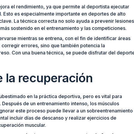
ora el rendimiento, ya que permite al deportista ejecutar
l. Esto es especialmente importante en deportes de alto
clave. La técnica correcta no solo ayuda a prevenir lesiones
 más sostenido en el entrenamiento y las competiciones.
arse mientras se entrena, con el fin de identificar áreas
 corregir errores, sino que también potencia la
greso. Con una buena técnica, se puede disfrutar del deport
e la recuperación
estimado en la práctica deportiva, pero es vital para
es. Después de un entrenamiento intenso, los músculos
 Ignorar este proceso puede llevar a un sobreentrenamiento
tal incluir días de descanso y realizar ejercicios de
recuperación muscular.