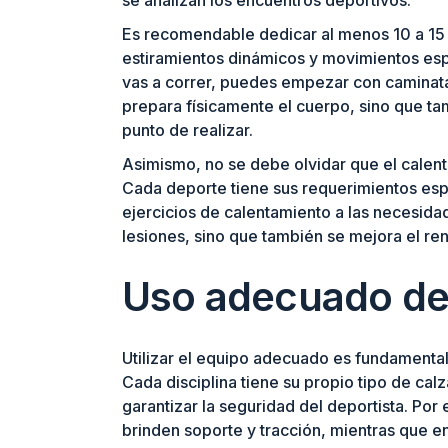
Es recomendable dedicar al menos 10 a 15 
estiramientos dinámicos y movimientos espec
vas a correr, puedes empezar con caminatas
prepara físicamente el cuerpo, sino que tam
punto de realizar.
Asimismo, no se debe olvidar que el calenta
Cada deporte tiene sus requerimientos espe
ejercicios de calentamiento a las necesida
lesiones, sino que también se mejora el re
Uso adecuado del
Utilizar el equipo adecuado es fundamental
Cada disciplina tiene su propio tipo de ca
garantizar la seguridad del deportista. Por
brinden soporte y tracción, mientras que en