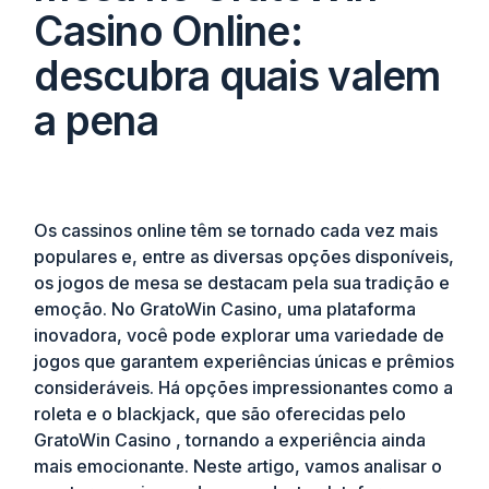
Casino Online:
descubra quais valem
a pena
Os cassinos online têm se tornado cada vez mais
populares e, entre as diversas opções disponíveis,
os jogos de mesa se destacam pela sua tradição e
emoção. No GratoWin Casino, uma plataforma
inovadora, você pode explorar uma variedade de
jogos que garantem experiências únicas e prêmios
consideráveis. Há opções impressionantes como a
roleta e o blackjack, que são oferecidas pelo
GratoWin Casino
, tornando a experiência ainda
mais emocionante. Neste artigo, vamos analisar o