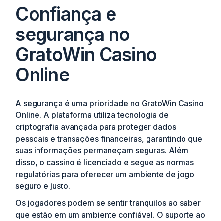
Confiança e
segurança no
GratoWin Casino
Online
A segurança é uma prioridade no GratoWin Casino
Online. A plataforma utiliza tecnologia de
criptografia avançada para proteger dados
pessoais e transações financeiras, garantindo que
suas informações permaneçam seguras. Além
disso, o cassino é licenciado e segue as normas
regulatórias para oferecer um ambiente de jogo
seguro e justo.
Os jogadores podem se sentir tranquilos ao saber
que estão em um ambiente confiável. O suporte ao