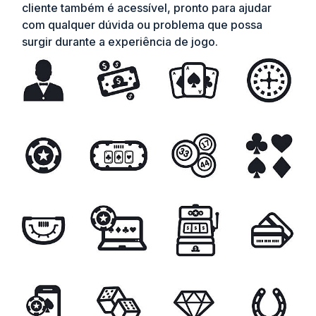
cliente também é acessível, pronto para ajudar
com qualquer dúvida ou problema que possa
surgir durante a experiência de jogo.