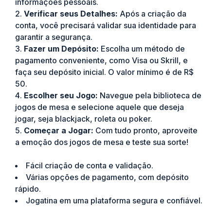
informações pessoais.
Verificar seus Detalhes:
Após a criação da
conta, você precisará validar sua identidade para
garantir a segurança.
Fazer um Depósito:
Escolha um método de
pagamento conveniente, como Visa ou Skrill, e
faça seu depósito inicial. O valor mínimo é de R$
50.
Escolher seu Jogo:
Navegue pela biblioteca de
jogos de mesa e selecione aquele que deseja
jogar, seja blackjack, roleta ou poker.
Começar a Jogar:
Com tudo pronto, aproveite
a emoção dos jogos de mesa e teste sua sorte!
Fácil criação de conta e validação.
Várias opções de pagamento, com depósito
rápido.
Jogatina em uma plataforma segura e confiável.