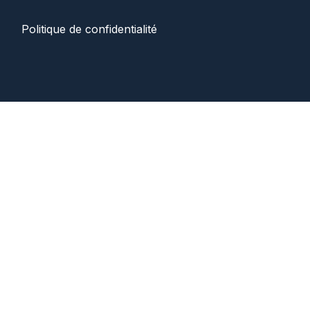
Politique de confidentialité