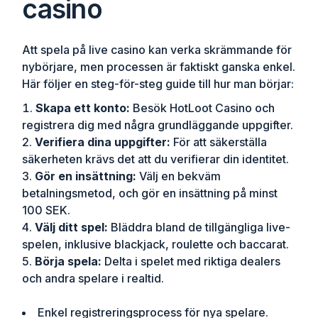
casino
Att spela på live casino kan verka skrämmande för
nybörjare, men processen är faktiskt ganska enkel.
Här följer en steg-för-steg guide till hur man börjar:
Skapa ett konto:
Besök HotLoot Casino och
registrera dig med några grundläggande uppgifter.
Verifiera dina uppgifter:
För att säkerställa
säkerheten krävs det att du verifierar din identitet.
Gör en insättning:
Välj en bekväm
betalningsmetod, och gör en insättning på minst
100 SEK.
Välj ditt spel:
Bläddra bland de tillgängliga live-
spelen, inklusive blackjack, roulette och baccarat.
Börja spela:
Delta i spelet med riktiga dealers
och andra spelare i realtid.
Enkel registreringsprocess för nya spelare.