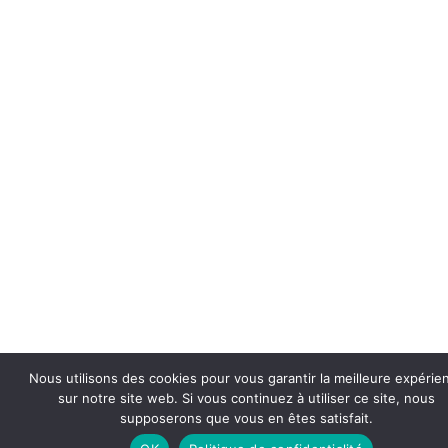
Nous utilisons des cookies pour vous garantir la meilleure expérie
sur notre site web. Si vous continuez à utiliser ce site, nous
1
supposerons que vous en êtes satisfait.
Avez-vous besoin d'aide?