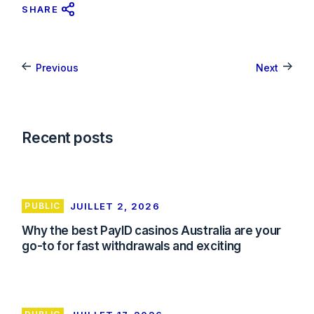
SHARE
Previous
Next
Recent posts
PUBLIC
JUILLET 2, 2026
Why the best PayID casinos Australia are your
go-to for fast withdrawals and exciting