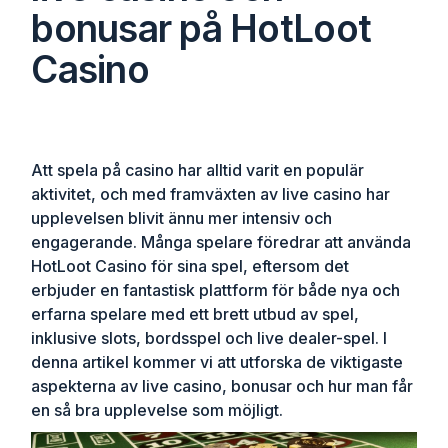
bonusar på HotLoot
Casino
Att spela på casino har alltid varit en populär
aktivitet, och med framväxten av live casino har
upplevelsen blivit ännu mer intensiv och
engagerande. Många spelare föredrar att använda
HotLoot Casino
för sina spel, eftersom det
erbjuder en fantastisk plattform för både nya och
erfarna spelare med ett brett utbud av spel,
inklusive slots, bordsspel och live dealer-spel. I
denna artikel kommer vi att utforska de viktigaste
aspekterna av live casino, bonusar och hur man får
en så bra upplevelse som möjligt.