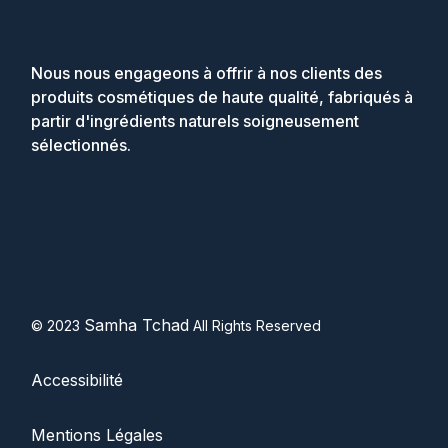
Nous nous engageons à offrir à nos clients des
produits cosmétiques de haute qualité, fabriqués à
partir d'ingrédients naturels soigneusement
sélectionnés.
Samha Tchad
© 2023
All Rights Reserved
Accessibilité
Mentions Légales