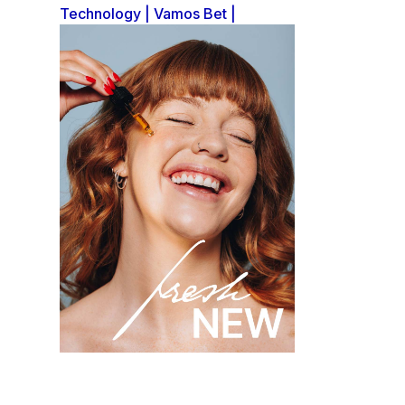
Technology
Vamos Bet