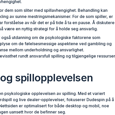
vhengighet.
or dem som sliter med spillavhengighet. Behandling kan
ikling av sunne mestringsmekanismer. For de som spiller, er
lar forståelse av når det er på tide å ta en pause. Å diskutere
 være en nyttig strategi for å holde seg ansvarlig.
er også utdanning om de psykologiske faktorene som
opplyse om de følelsesmessige aspektene ved gambling og
anse mellom underholdning og ansvarlighet.
issthet rundt ansvarsfull spilling og tilgjengelige ressurse
og spillopplevelsen
den psykologiske opplevelsen av spilling. Med et variert
bordspill og live dealer-opplevelser, fokuserer Dudespin på å
ettsiden er optimalisert for både desktop og mobil, noe
lingen uansett hvor de befinner seg.