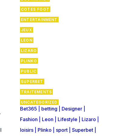
h
COTES FOOT
ENTERTAINMENT
JEUX
LEON
LIZARO
PLINKO
PUBLIC
SUPERBET
n
TRAITEMENTS
UNCATEGORIZED
Bet365
betting
Designer
.
Fashion
Leon
Lifestyle
Lizaro
l
loisirs
Plinko
sport
Superbet