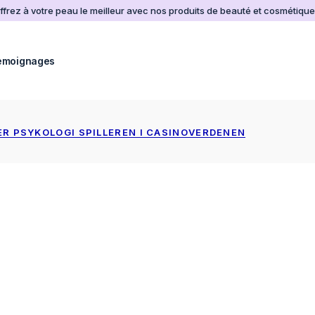
ffrez à votre peau le meilleur avec nos produits de beauté et cosmétique
emoignages
R PSYKOLOGI SPILLEREN I CASINOVERDENEN