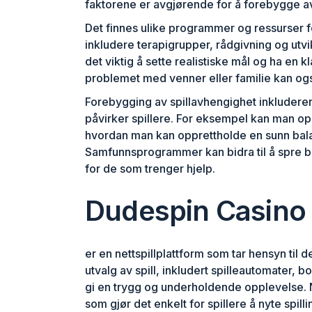
faktorene er avgjørende for å forebygge a
Det finnes ulike programmer og ressurser f
inkludere terapigrupper, rådgivning og utv
det viktig å sette realistiske mål og ha en k
problemet med venner eller familie kan også
Forebygging av spillavhengighet inkluder
påvirker spillere. For eksempel kan man 
hvordan man kan opprettholde en sunn bal
Samfunnsprogrammer kan bidra til å spre bev
for de som trenger hjelp.
Dudespin Casino 
er en nettspillplattform som tar hensyn til 
utvalg av spill, inkludert spilleautomater, 
gi en trygg og underholdende opplevelse. N
som gjør det enkelt for spillere å nyte spil