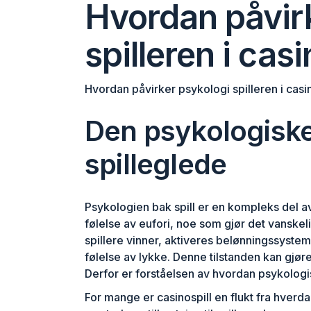
Hvordan påvir
spilleren i ca
Hvordan påvirker psykologi spilleren i ca
Den psykologiske
spilleglede
Psykologien bak spill er en kompleks del av 
følelse av eufori, noe som gjør det vanske
spillere vinner, aktiveres belønningssystem
følelse av lykke. Denne tilstanden kan gjøre
Derfor er forståelsen av hvordan psykologi
For mange er casinospill en flukt fra hverd