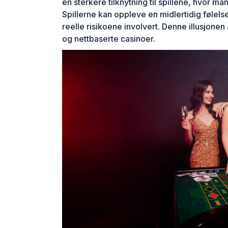
en sterkere tilknytning til spillene, hvor ma
Spillerne kan oppleve en midlertidig følels
reelle risikoene involvert. Denne illusjonen 
og nettbaserte casinoer.