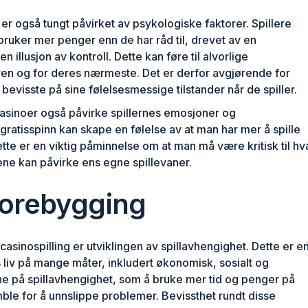
 også tungt påvirket av psykologiske faktorer. Spillere
 bruker mer penger enn de har råd til, drevet av en
llusjon av kontroll. Dette kan føre til alvorlige
en og for deres nærmeste. Det er derfor avgjørende for
bevisste på sine følelsesmessige tilstander når de spiller.
asinoer også påvirke spillernes emosjoner og
ratisspinn kan skape en følelse av at man har mer å spille
ette er en viktig påminnelse om at man må være kritisk til hv
ene kan påvirke ens egne spillevaner.
forebygging
sinospilling er utviklingen av spillavhengighet. Dette er e
 liv på mange måter, inkludert økonomisk, sosialt og
ene på spillavhengighet, som å bruke mer tid og penger på
mble for å unnslippe problemer. Bevissthet rundt disse